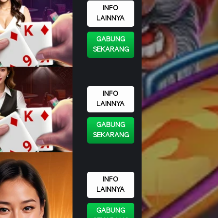
INFO
LAINNYA
GABUNG
SEKARANG
INFO
LAINNYA
GABUNG
SEKARANG
INFO
LAINNYA
GABUNG